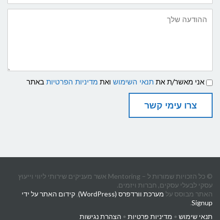
ההודעה
שלך
תנאי
אני מאשר/ת את
תנאי השימוש
ואת
מדיניות הפרטיות
באתר
שימוש
ומדיניות
פרטיות
צרו עימי קשר
© כל הזכויות שמורות ל – Mentoring אשר מעניקים שירותי ליווי וייעוץ
עסקי לבעלי עסקים, חברות ויזמים.
האתר מבוסס על
מערכת וורדפרס (WordPress)
,
קידום האתר על ידי
.
Signup
תנאי שימוש
•
מדיניות פרטיות
•
הצהרת נגישות