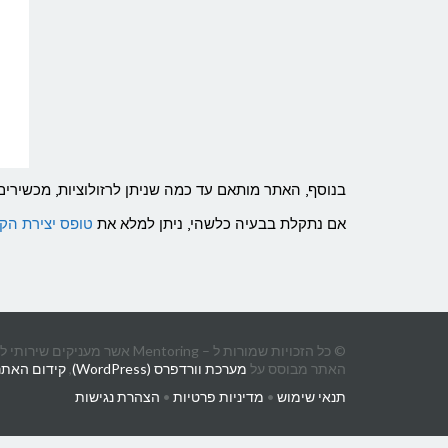
בנוסף, האתר מותאם עד כמה שניתן לרזולוציות, מכשירים 
אם נתקלת בבעיה כלשהי, ניתן למלא את
טופס יצירת הק
© כל הזכויות שמורות ל – Mentoring אשר מעניקים שירותי ליווי וייעוץ עסקי לבעלי עסקים, חברות ויזמים.
האתר מבוסס על
מערכת וורדפרס (WordPress)
,
קידום האתר על י
תנאי שימוש
•
מדיניות פרטיות
•
הצהרת נגישות